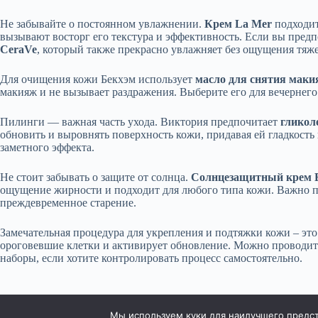
Не забывайте о постоянном увлажнении.
Крем La Mer
подходит
вызывают восторг его текстура и эффективность. Если вы предп
CeraVe
, который также прекрасно увлажняет без ощущения тяже
Для очищения кожи Бекхэм использует
масло для снятия мак
макияж и не вызывает раздражения. Выберите его для вечернего
Пилинги — важная часть ухода. Виктория предпочитает
гликол
обновить и выровнять поверхность кожи, придавая ей гладкость 
заметного эффекта.
Не стоит забывать о защите от солнца.
Солнцезащитный крем 
ощущение жирности и подходит для любого типа кожи. Важно п
преждевременное старение.
Замечательная процедура для укрепления и подтяжки кожи – эт
ороговевшие клетки и активирует обновление. Можно проводить
наборы, если хотите контролировать процесс самостоятельно.
Мы используем куки для наилучшего предста