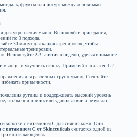
т миндаль, фрукты или йогурт между основными
ня.
ы
ли для укрепления мышц. Выполняйте приседания,
ений по 3 подхода.
ляйте 30 минут для кардио-тренировок, чтобы
нтервальные тренировки.
ю. Используйте 2-3 занятия в неделю, уделяя внимание
е мышцы и улучшить осанку. Применяйте пилатес 1-2
пражнения для различных групп мышц. Сочетайте
и избежать привычности.
ь появления рутины и поддерживать высокий уровень
е, чтобы они приносили удовольствие и результат.
 сыворотки с витамином C для сияния кожи. Они
с витамином C от Skinceuticals
считается одной из
ыстро впитывающейся.