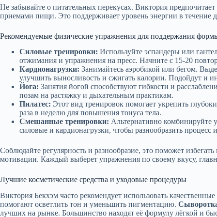
Не забывайте о питательных перекусах. Виктория предпочитае
приемами пищи. Это поддерживает уровень энергии в течение д
Рекомендуемые физические упражнения для поддержания форм
Силовые тренировки:
Используйте эспандеры или ганте
отжимания и упражнения на пресс. Начните с 15-20 повтор
Кардионагрузки:
Занимайтесь аэробикой или бегом. Выде
улучшить выносливость и сжигать калории. Подойдут и и
Йога:
Занятия йогой способствуют гибкости и расслаблени
позам на растяжку и дыхательным практикам.
Пилатес:
Этот вид тренировок помогает укрепить глубоки
раза в неделю для повышения тонуса тела.
Смешанные тренировки:
Альтернативно комбинируйте у
силовые и кардионагрузки, чтобы разнообразить процесс 
Соблюдайте регулярность и разнообразие, это поможет избегат
мотивации. Каждый выберет упражнения по своему вкусу, главно
Лучшие косметические средства и уходовые процедуры
Виктория Бекхэм часто рекомендует использовать качественные
помогают осветлить тон и уменьшить пигментацию.
Сыворотка 
лучших на рынке. Большинство находят её формулу лёгкой и б