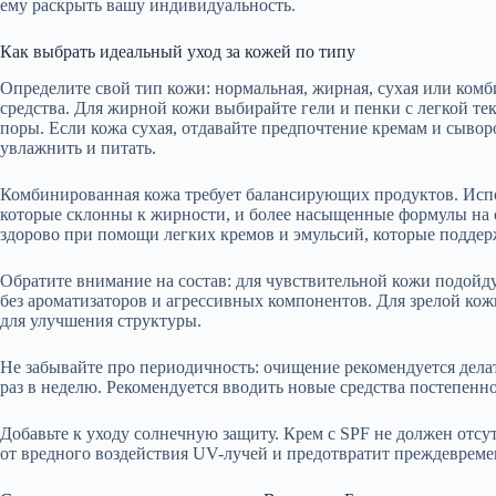
ему раскрыть вашу индивидуальность.
Как выбрать идеальный уход за кожей по типу
Определите свой тип кожи: нормальная, жирная, сухая или ком
средства. Для жирной кожи выбирайте гели и пенки с легкой те
поры. Если кожа сухая, отдавайте предпочтение кремам и сывор
увлажнить и питать.
Комбинированная кожа требует балансирующих продуктов. Испо
которые склонны к жирности, и более насыщенные формулы на с
здорово при помощи легких кремов и эмульсий, которые поддер
Обратите внимание на состав: для чувствительной кожи подойд
без ароматизаторов и агрессивных компонентов. Для зрелой ко
для улучшения структуры.
Не забывайте про периодичность: очищение рекомендуется дела
раз в неделю. Рекомендуется вводить новые средства постепенн
Добавьте к уходу солнечную защиту. Крем с SPF не должен отсу
от вредного воздействия UV-лучей и предотвратит преждевреме