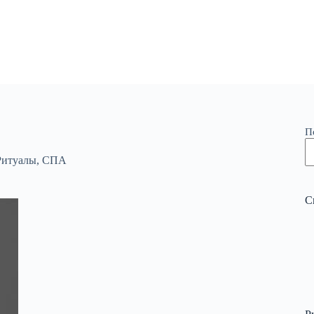
П
Ритуалы
,
СПА
С