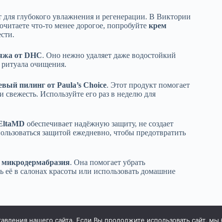
 для глубокого увлажнения и регенерации. В Виктории
очитаете что-то менее дорогое, попробуйте
крем
сти.
ияжа от DHC
. Оно нежно удаляет даже водостойкий
 ритуала очищения.
евый пилинг от Paula’s Choice
. Этот продукт помогает
и свежесть. Используйте его раз в неделю для
EltaMD
обеспечивает надёжную защиту, не создает
ользоваться защитой ежедневно, чтобы предотвратить
о
микродермабразия
. Она помогает убрать
 её в салонах красоты или использовать домашние
вления нашего сайта. Если Вы продолжите использовать сайт, мы бу