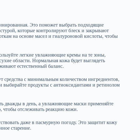
бинированная. Это поможет выбрать подходящие
кстурой, которые контролируют блеск и закрывают
откам на основе масел и гиалуроновой кислоты, чтобы
льзуйте легкие увлажняющие кремы на те зоны,
ухие области. Нормальная кожа будет выглядеть
живают естественный баланс.
ут средства с минимальным количеством ингредиентов,
жи выбирайте продукты с антиоксидантами и ретинолом
ть дважды в день, а увлажняющие маски применяйте
о, чтобы отслеживать реакцию кожи.
тствовать даже в пасмурную погоду. Это защитит кожу
нное старение.